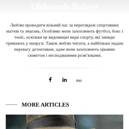
Oleksandr Bulava
Люблю проводити вільний час за переглядом спортивних
матчів та змагань. Особливо мене захоплюють футбол, бокс і
теніс, оскільки це видовищні види спорту, які завжди
тримають у напрузі. Також люблю читати, а найбільше надаю
перевагу детективам, адже вони захоплюють цікавим
сюжетом і несподіваними розв’язками.
MORE ARTICLES