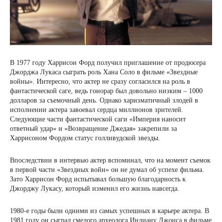
В 1977 году Харрисон Форд получил приглашение от продюсера
Джорджа Лукаса сыграть роль Хана Соло в фильме «Звездные
войны». Интересно, что актер не сразу согласился на роль в
фантастической саге, ведь гонорар был довольно низким – 1000
долларов за съемочный день. Однако харизматичный злодей в
исполнении актера завоевал сердца миллионов зрителей.
Следующие части фантастической саги «Империя наносит
ответный удар» и «Возвращение Джедая» закрепили за
Харрисоном Фордом статус голливудской звезды.
Впоследствии в интервью актер вспоминал, что на момент съемок
в первой части «Звездных войн» он не думал об успехе фильма.
Зато Харрисон Форд испытывал большую благодарность к
Джорджу Лукасу, который изменил его жизнь навсегда.
1980-е годы были одними из самых успешных в карьере актера. В
1981 году он сыграл смелого археолога Индиану Джонса в фильме