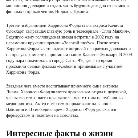
миллионов долларов и отдать часть будущих доходов от съемок в
фильмах о приключениях Индианы Джонса.
Третьей избранницей Харрисона Форда стала актриса Калиста
Флокхарт, сыгравшая главную роль в телесериале «Элли Макбил».
Будущую жену голливудская звезда встретил в 2002 году на
церемонии вручения премии «Золотой глобус». После этого
Харрисона Форда часто видели с актрисой на красных дорожках и
на прогулках вместе с приемным сыном Калисты Флокхарт. В 2009
году пара поженилась в городе Санта-Фе, где в то время
проходили съемки фильма «Ковбои и пришельцы» с участием
Харрисона Форда.
Звездная чета вместе воспитывает приемного сына актрисы
Лиама. Харрисон Форд является прекрасным отцом и дедушкой,
члены его семьи часто появляются вместе с ним на публичных
мероприятиях. Актер и его семья проживают на ранчо в
Вайоминге. В свободное время Харрисон Форд увлекается
фермерством и полетами на самолетах.
Интересные факты о жизни