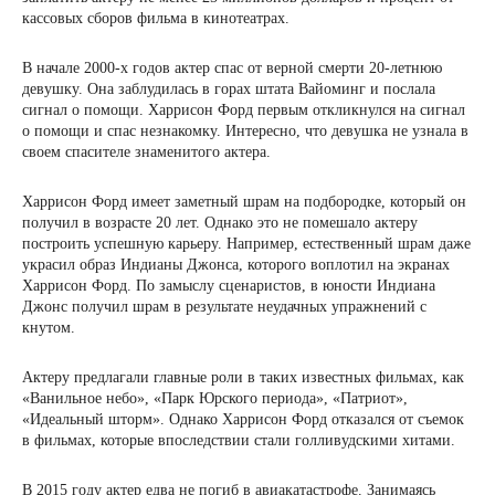
кассовых сборов фильма в кинотеатрах.
В начале 2000-х годов актер спас от верной смерти 20-летнюю
девушку. Она заблудилась в горах штата Вайоминг и послала
сигнал о помощи. Харрисон Форд первым откликнулся на сигнал
о помощи и спас незнакомку. Интересно, что девушка не узнала в
своем спасителе знаменитого актера.
Харрисон Форд имеет заметный шрам на подбородке, который он
получил в возрасте 20 лет. Однако это не помешало актеру
построить успешную карьеру. Например, естественный шрам даже
украсил образ Индианы Джонса, которого воплотил на экранах
Харрисон Форд. По замыслу сценаристов, в юности Индиана
Джонс получил шрам в результате неудачных упражнений с
кнутом.
Актеру предлагали главные роли в таких известных фильмах, как
«Ванильное небо», «Парк Юрского периода», «Патриот»,
«Идеальный шторм». Однако Харрисон Форд отказался от съемок
в фильмах, которые впоследствии стали голливудскими хитами.
В 2015 году актер едва не погиб в авиакатастрофе. Занимаясь