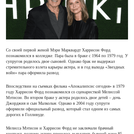
Со своей первой женой Мэри Марквардт Харрисон Форд
познакомился в колледже. Пара была в браке с 1964 по 1979 год. У
супругов родилось двое сыновей. Однако брак не выдержал
стремительного взлета карьеры актера, и в год выхода «Звездных
войн» пара оформила развод.
Впоследствии на съемках фильма «Апокалипсис сегодня» в 1979
году Харрисон Форд познакомился со сценаристкой Мелиссой
Мэтисон. Во втором браке у актера родилось двое детей – дочь
Джорджия и сын Малкольм. Однако в 2004 году супруги
оформили официальный развод, который стал одним из самых
дорогих в Голливуде.
Мелисса Мэтисон и Харрисон Форд не заключали брачный
контракт, поэтому актеру пришлось выплатить бывшей жене 85