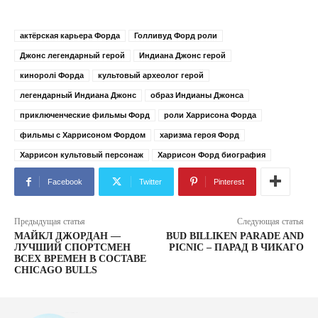
актёрская карьера Форда
Голливуд Форд роли
Джонс легендарный герой
Индиана Джонс герой
киноролі Форда
культовый археолог герой
легендарный Индиана Джонс
образ Индианы Джонса
приключенческие фильмы Форд
роли Харрисона Форда
фильмы с Харрисоном Фордом
харизма героя Форд
Харрисон культовый персонаж
Харрисон Форд биография
Facebook
Twitter
Pinterest
Предыдущая статья
Следующая статья
МАЙКЛ ДЖОРДАН —
BUD BILLIKEN PARADE AND
ЛУЧШИЙ СПОРТСМЕН
PICNIC – ПАРАД В ЧИКАГО
ВСЕХ ВРЕМЕН В СОСТАВЕ
CHICAGO BULLS