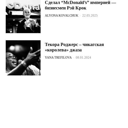
Сделал “McDonald’s” империей —
бизнесмен Рэй Крок
ALYONA KOVALCHUK
-
22.05.2025
Текора Роджерс – чикагская
«королева» джаза
YANA TREFILOVA
-
08.01.2024