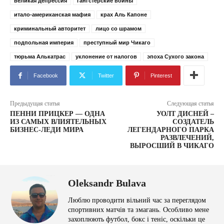
великая депрессия
гангстерские войны
итало-американская мафия
крах Аль Капоне
криминальный авторитет
лицо со шрамом
подпольная империя
преступный мир Чикаго
тюрьма Алькатрас
уклонение от налогов
эпоха Сухого закона
Facebook
Twitter
Pinterest
Предыдущая статья
Следующая статья
ПЕННИ ПРИЦКЕР — ОДНА
УОЛТ ДИСНЕЙ –
ИЗ САМЫХ ВЛИЯТЕЛЬНЫХ
СОЗДАТЕЛЬ
БИЗНЕС-ЛЕДИ МИРА
ЛЕГЕНДАРНОГО ПАРКА
РАЗВЛЕЧЕНИЙ,
ВЫРОСШИЙ В ЧИКАГО
Oleksandr Bulava
Люблю проводити вільний час за переглядом
спортивних матчів та змагань. Особливо мене
захоплюють футбол, бокс і теніс, оскільки це