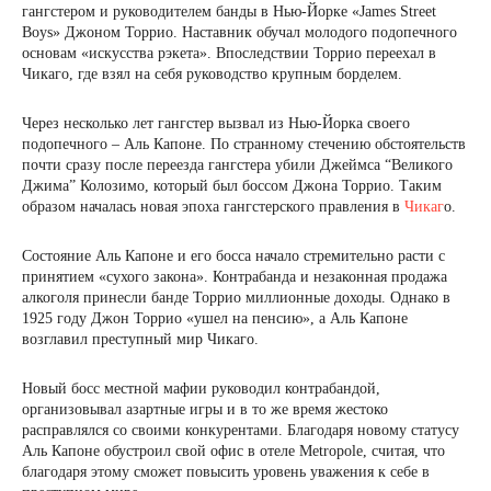
гангстером и руководителем банды в Нью-Йорке «James Street
Boys» Джоном Торрио. Наставник обучал молодого подопечного
основам «искусства рэкета». Впоследствии Торрио переехал в
Чикаго, где взял на себя руководство крупным борделем.
Через несколько лет гангстер вызвал из Нью-Йорка своего
подопечного – Аль Капоне. По странному стечению обстоятельств
почти сразу после переезда гангстера убили Джеймса “Великого
Джима” Колозимо, который был боссом Джона Торрио. Таким
образом началась новая эпоха гангстерского правления в
Чикаг
о.
Состояние Аль Капоне и его босса начало стремительно расти с
принятием «сухого закона». Контрабанда и незаконная продажа
алкоголя принесли банде Торрио миллионные доходы. Однако в
1925 году Джон Торрио «ушел на пенсию», а Аль Капоне
возглавил преступный мир Чикаго.
Новый босс местной мафии руководил контрабандой,
организовывал азартные игры и в то же время жестоко
расправлялся со своими конкурентами. Благодаря новому статусу
Аль Капоне обустроил свой офис в отеле Metropole, считая, что
благодаря этому сможет повысить уровень уважения к себе в