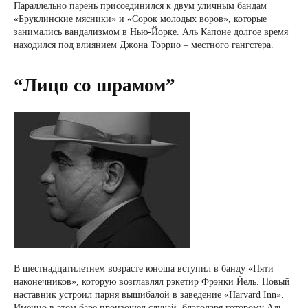
Параллельно парень присоединился к двум уличным бандам
«Бруклинские мясники» и «Сорок молодых воров», которые
занимались вандализмом в Нью-Йорке. Аль Капоне долгое время
находился под влиянием Джона Торрио – местного гангстера.
“Лицо со шрамом”
В шестнадцатилетнем возрасте юноша вступил в банду «Пяти
наконечников», которую возглавлял рэкетир Фрэнки Йель. Новый
наставник устроил парня вышибалой в заведение «Harvard Inn».
Именно в этом баре произошел случай, благодаря которому Аль