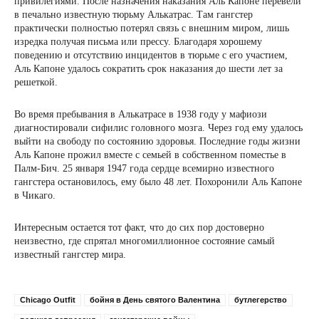
привилегиями. После назначения наказания Аль Капоне перевели
в печально известную тюрьму Алькатрас. Там гангстер
практически полностью потерял связь с внешним миром, лишь
изредка получая письма или прессу. Благодаря хорошему
поведению и отсутствию инцидентов в тюрьме с его участием,
Аль Капоне удалось сократить срок наказания до шести лет за
решеткой.
Во время пребывания в Алькатрасе в 1938 году у мафиози
диагностировали сифилис головного мозга. Через год ему удалось
выйти на свободу по состоянию здоровья. Последние годы жизни
Аль Капоне прожил вместе с семьей в собственном поместье в
Палм-Бич. 25 января 1947 года сердце всемирно известного
гангстера остановилось, ему было 48 лет. Похоронили Аль Капоне
в Чикаго.
Интересным остается тот факт, что до сих пор достоверно
неизвестно, где спрятал многомиллионное состояние самый
известный гангстер мира.
Chicago Outfit
бойня в День святого Валентина
бутлегерство