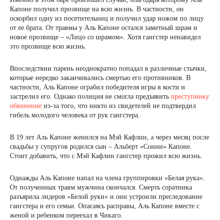
Капоне получил прозвище на всю жизнь. В частности, он
оскорбил одну из посетительниц и получил удар ножом по лицу
от ее брата. От травмы у Аль Капоне остался заметный шрам и
новое прозвище – «Лицо со шрамом». Хотя гангстер ненавидел
это прозвище всю жизнь.
Впоследствии парень неоднократно попадал в различные стычки,
которые нередко заканчивались смертью его противников. В
частности, Аль Капоне ограбил победителя игры в кости и
застрелил его. Однако полиция не смогла предъявить
преступнику
обвинение
из-за того, что никто из свидетелей не подтвердил
гибель молодого человека от рук гангстера.
В 19 лет Аль Капоне женился на Мэй Кафлин, а через месяц после
свадьбы у супругов родился сын – Альберт «Сонни» Капоне.
Стоит добавить, что с Мэй Кафлин гангстер прожил всю жизнь.
Однажды Аль Капоне напал на члена группировки «Белая рука».
От полученных травм мужчина скончался. Смерть соратника
разъярила лидеров «Белой руки» и они устроили преследование
гангстера и его семьи. Опасаясь расправы, Аль Капоне вместе с
женой и ребенком переехал в Чикаго.