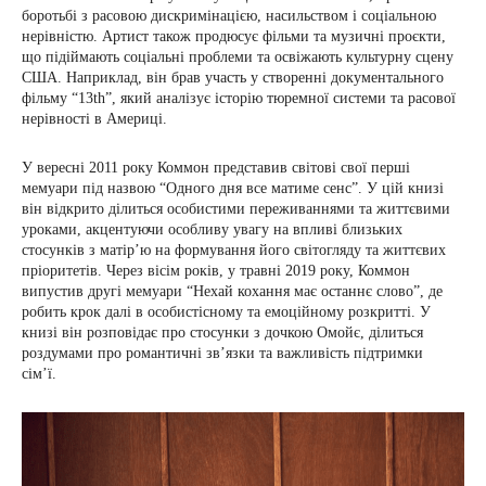
боротьбі з расовою дискримінацією, насильством і соціальною
нерівністю. Артист також продюсує фільми та музичні проєкти,
що підіймають соціальні проблеми та освіжають культурну сцену
США. Наприклад, він брав участь у створенні документального
фільму “13th”, який аналізує історію тюремної системи та расової
нерівності в Америці.
У вересні 2011 року Коммон представив світові свої перші
мемуари під назвою “Одного дня все матиме сенс”. У цій книзі
він відкрито ділиться особистими переживаннями та життєвими
уроками, акцентуючи особливу увагу на впливі близьких
стосунків з матір’ю на формування його світогляду та життєвих
пріоритетів. Через вісім років, у травні 2019 року, Коммон
випустив другі мемуари “Нехай кохання має останнє слово”, де
робить крок далі в особистісному та емоційному розкритті. У
книзі він розповідає про стосунки з дочкою Омойє, ділиться
роздумами про романтичні зв’язки та важливість підтримки
сім’ї.