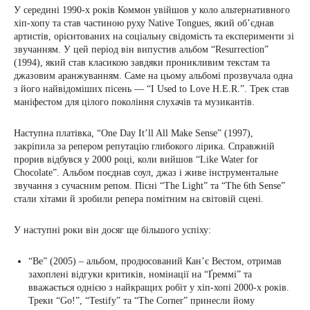
У середині 1990-х років Коммон увійшов у коло альтернативного
хіп-хопу та став частиною руху Native Tongues, який об’єднав
артистів, орієнтованих на соціальну свідомість та експерименти зі
звучанням. У цей період він випустив альбом “Resurrection”
(1994), який став класикою завдяки проникливим текстам та
джазовим аранжуванням. Саме на цьому альбомі прозвучала одна
з його найвідоміших пісень — “I Used to Love H.E.R.”. Трек став
маніфестом для цілого покоління слухачів та музикантів.
Наступна платівка, “One Day It’ll All Make Sense” (1997),
закріпила за репером репутацію глибокого лірика. Справжній
прорив відбувся у 2000 році, коли вийшов “Like Water for
Chocolate”. Альбом поєднав соул, джаз і живе інструментальне
звучання з сучасним репом. Пісні “The Light” та “The 6th Sense”
стали хітами й зробили репера помітним на світовій сцені.
У наступні роки він досяг ще більшого успіху:
“Be” (2005) – альбом, продюсований Кан’є Вестом, отримав
захоплені відгуки критиків, номінації на “Ґреммі” та
вважається однією з найкращих робіт у хіп-хопі 2000-х років.
Треки “Go!”, “Testify” та “The Corner” принесли йому