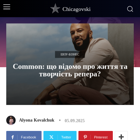
Chicagovski
ШОУ-БІЗНЕС
Common: що відомо про життя та
творчість репера?
Alyona Kovalchuk
05.09.2025
Facebook
Twitter
Pinterest