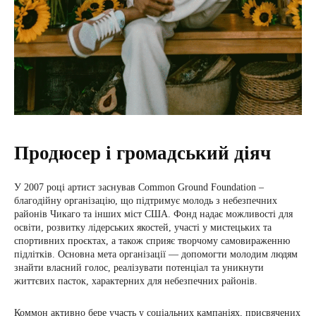
Продюсер і громадський діяч
У 2007 році артист заснував Common Ground Foundation –
благодійну організацію, що підтримує молодь з небезпечних
районів Чикаго та інших міст США. Фонд надає можливості для
освіти, розвитку лідерських якостей, участі у мистецьких та
спортивних проєктах, а також сприяє творчому самовираженню
підлітків. Основна мета організації — допомогти молодим людям
знайти власний голос, реалізувати потенціал та уникнути
життєвих пасток, характерних для небезпечних районів.
Коммон активно бере участь у соціальних кампаніях, присвячених