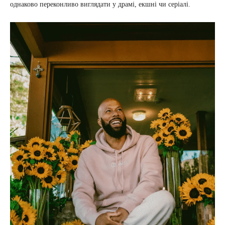
однаково переконливо виглядати у драмі, екшні чи серіалі.