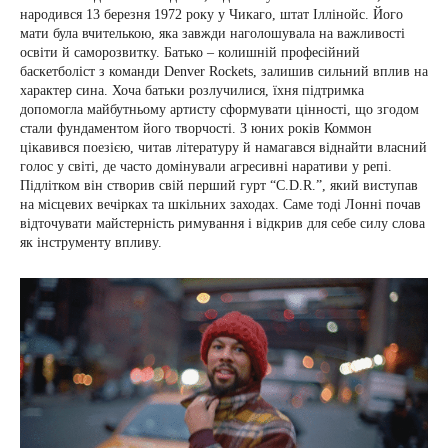
народився 13 березня 1972 року у Чикаго, штат Іллінойс. Його
мати була вчителькою, яка завжди наголошувала на важливості
освіти й саморозвитку. Батько – колишній професійний
баскетболіст з команди Denver Rockets, залишив сильний вплив на
характер сина. Хоча батьки розлучилися, їхня підтримка
допомогла майбутньому артисту сформувати цінності, що згодом
стали фундаментом його творчості. З юних років Коммон
цікавився поезією, читав літературу й намагався віднайти власний
голос у світі, де часто домінували агресивні наративи у репі.
Підлітком він створив свій перший гурт “C.D.R.”, який виступав
на місцевих вечірках та шкільних заходах. Саме тоді Лонні почав
відточувати майстерність римування і відкрив для себе силу слова
як інструменту впливу.