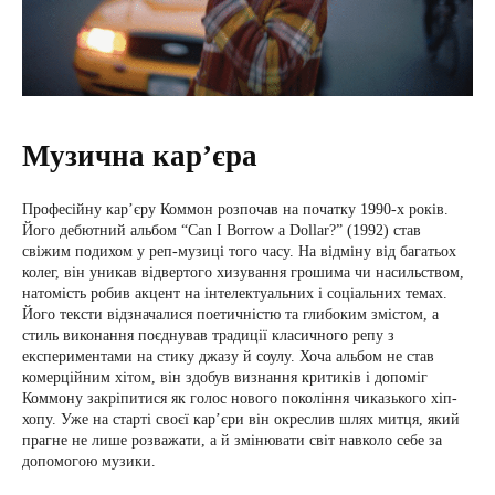
Музична карʼєра
Професійну кар’єру Коммон розпочав на початку 1990-х років.
Його дебютний альбом “Can I Borrow a Dollar?” (1992) став
свіжим подихом у реп-музиці того часу. На відміну від багатьох
колег, він уникав відвертого хизування грошима чи насильством,
натомість робив акцент на інтелектуальних і соціальних темах.
Його тексти відзначалися поетичністю та глибоким змістом, а
стиль виконання поєднував традиції класичного репу з
експериментами на стику джазу й соулу. Хоча альбом не став
комерційним хітом, він здобув визнання критиків і допоміг
Коммону закріпитися як голос нового покоління чиказького хіп-
хопу. Уже на старті своєї кар’єри він окреслив шлях митця, який
прагне не лише розважати, а й змінювати світ навколо себе за
допомогою музики.