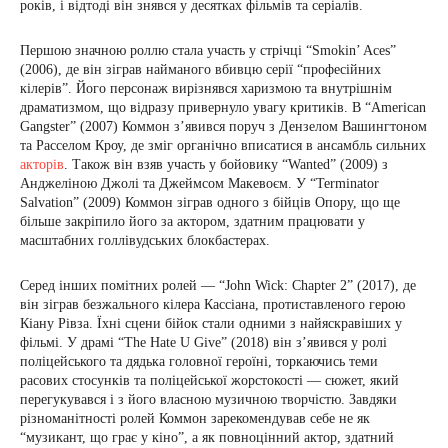
років, і відтоді він знявся у десятках фільмів та серіалів.
Першою значною роллю стала участь у стрічці “Smokin’ Aces”
(2006), де він зіграв найманого вбивцю серії “професійних
кілерів”. Його персонаж вирізнявся харизмою та внутрішнім
драматизмом, що відразу привернуло увагу критиків. В “American
Gangster” (2007) Коммон з’явився поруч з Дензелом Вашингтоном
та Расселом Кроу, де зміг органічно вписатися в ансамбль сильних
акторів
. Також він взяв участь у бойовику “Wanted” (2009) з
Анджеліною Джолі та Джеймсом Макевоєм. У “Terminator
Salvation” (2009) Коммон зіграв одного з бійців Опору, що ще
більше закріпило його за актором, здатним працювати у
масштабних голлівудських блокбастерах.
Серед інших помітних ролей — “John Wick: Chapter 2” (2017), де
він зіграв безжального кілера Кассіана, протиставленого герою
Кіану Рівза. Їхні сцени бійок стали одними з найяскравіших у
фільмі. У драмі “The Hate U Give” (2018) він з’явився у ролі
поліцейського та дядька головної героїні, торкаючись теми
расових стосунків та поліцейської жорстокості — сюжет, який
перегукувався і з його власною музичною творчістю. Завдяки
різноманітності ролей Коммон зарекомендував себе не як
“музикант, що грає у кіно”, а як повноцінний актор, здатний