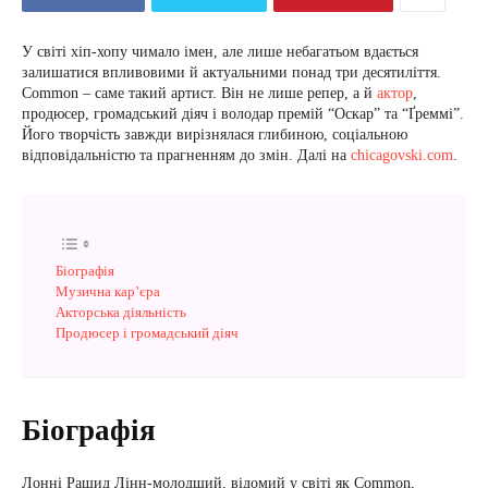
У світі хіп-хопу чимало імен, але лише небагатьом вдається
залишатися впливовими й актуальними понад три десятиліття.
Common – саме такий артист. Він не лише репер, а й
актор
,
продюсер, громадський діяч і володар премій “Оскар” та “Ґреммі”.
Його творчість завжди вирізнялася глибиною, соціальною
відповідальністю та прагненням до змін. Далі на
chicagovski.com
.
Біографія
Музична карʼєра
Акторська діяльність
Продюсер і громадський діяч
Біографія
Лонні Рашид Лінн-молодший, відомий у світі як Common,