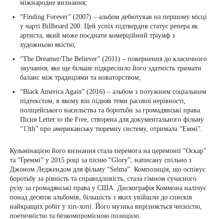
міжнародне визнання;
“Finding Forever” (2007) – альбом дебютував на першому місці
у чарті Billboard 200. Цей успіх підтвердив статус репера як
артиста, який може поєднати комерційний тріумф з
художньою якістю;
“The Dreamer/The Believer” (2011) – повернення до класичного
звучання, яке ще більше підкреслило його здатність тримати
баланс між традиціями та новаторством;
“Black America Again” (2016) – альбом з потужним соціальним
підтекстом, в якому він підняв теми расової нерівності,
поліцейського насильства та боротьби за громадянські права.
Пісня Letter to the Free, створена для документального фільму
“13th” про американську тюремну систему, отримала “Еммі”.
Кульмінацією його визнання стала перемога на церемонії “Оскар”
та “Ґреммі” у 2015 році за пісню “Glory”, написану спільно з
Джоном Леджендом для фільму “Selma”. Композиція, що оспівує
боротьбу за рівність та справедливість, стала гімном сучасного
руху за громадянські права у США. Дискографія Коммона налічує
понад десяток альбомів, більшість з яких увійшли до списків
найкращих робіт у хіп-хопі. Його музика вирізняється чесністю,
поетичністю та безкомпромісною позицією.