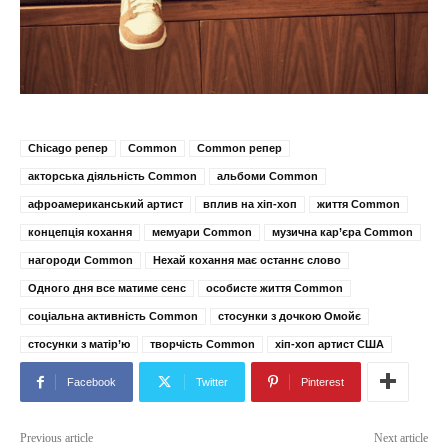
Chicago репер
Common
Common репер
акторська діяльність Common
альбоми Common
афроамериканський артист
вплив на хіп-хоп
життя Common
концепція кохання
мемуари Common
музична кар’єра Common
нагороди Common
Нехай кохання має останнє слово
Одного дня все матиме сенс
особисте життя Common
соціальна активність Common
стосунки з дочкою Омойє
стосунки з матір’ю
творчість Common
хіп-хоп артист США
Facebook
Twitter
Pinterest
Previous article
Next article