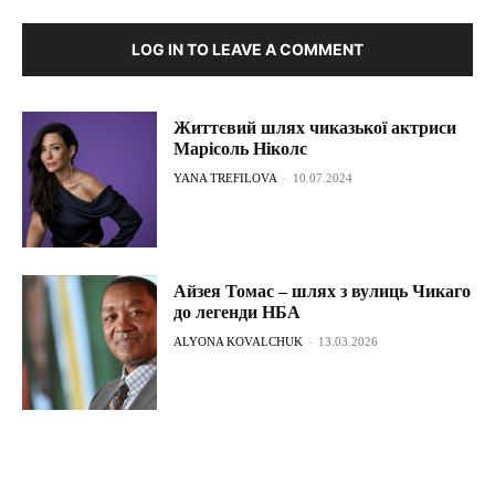
LOG IN TO LEAVE A COMMENT
Життєвий шлях чиказької актриси
Марісоль Ніколс
YANA TREFILOVA
-
10.07.2024
Айзея Томас – шлях з вулиць Чикаго
до легенди НБА
ALYONA KOVALCHUK
-
13.03.2026