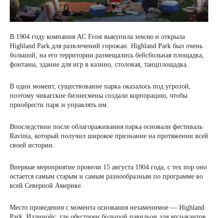
В 1904 году компания AC Frost выкупила землю и открыла
Highland Park для развлечений горожан. Highland Park был очень
большой, на его территории размещались бейсбольная площадка,
фонтаны, здание для игр в казино, столовая, танцплощадка.
В один момент, существование парка оказалось под угрозой,
поэтому чикагские бизнесмены создали корпорацию, чтобы
приобрести парк и управлять им.
Впоследствии после облагораживания парка основали фестиваль
Ravinia, который получил широкое признание на протяжении всей
своей истории.
Впервые мероприятие провели 15 августа 1904 года, с тех пор оно
остается самым старым и самым разнообразным по программе во
всей Северной Америке.
Место проведения с момента основания незаменимое — Highland
Park, Иллинойс, где обустроен большой павильон для музыкантов,