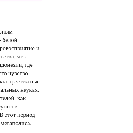
урным
— белой
ировосприятие и
тства, что
ндонезии, где
его чувство
щал престижные
иальных науках.
телей, как
тупил в
В этот период
 мегаполиса.