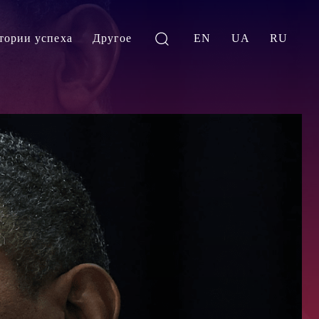
тории успеха
Другое
EN
UA
RU