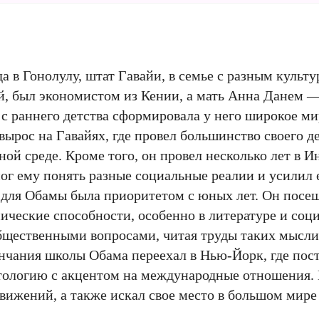
да в Гонолулу, штат Гавайи, в семье с разным культ
й, был экономистом из Кении, а мать Анна Данем 
 с раннего детства сформировала у него широкое м
ырос на Гавайях, где провел большинство своего де
ой среде. Кроме того, он провел несколько лет в И
ог ему понять разные социальные реалии и усилил 
 для Обамы была приоритетом с юных лет. Он посе
ические способности, особенно в литературе и соц
общественными вопросами, читая труды таких мысли
чания школы Обама переехал в Нью-Йорк, где пос
тологию с акцентом на международные отношения. 
вижений, а также искал свое место в большом мире