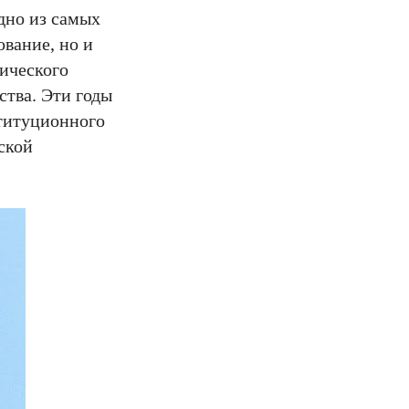
дно из самых
вание, но и
ического
ства. Эти годы
титуционного
ской