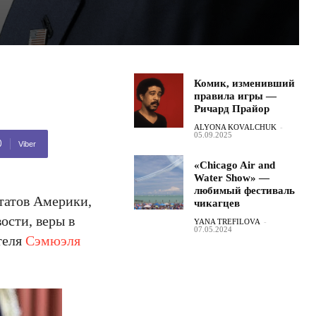
Комик, изменивший
правила игры —
Ричард Прайор
ALYONA KOVALCHUK
-
05.09.2025
Viber
«Chicago Air and
Water Show» —
любимый фестиваль
татов Америки,
чикагцев
ости, веры в
YANA TREFILOVA
-
07.05.2024
теля
Сэмюэля