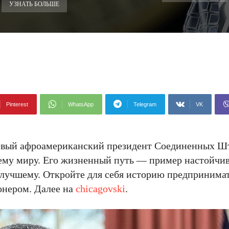
УЗНАТЬ БОЛЬШЕ
Pinterest
WhatsApp
Telegram
VK
ервый афроамериканский президент Соединенных Ш
ему миру. Его жизненный путь — пример настойчив
 лучшему. Откройте для себя историю предпринима
онером. Далее на
chicagovski
.