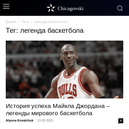
Chicagovski
Домой
Теги
легенда баскетбола
Тег: легенда баскетбола
История успеха Майкла Джордана –
легенды мирового баскетбола
Alyona Kovalchuk
-
22.05.2025
0