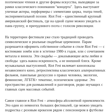
поэтические чтения и другие формы искусства, выходящие за
рамки классического понимания “концерта”. Здесь выступают
уличные актеры, перформеры с элементами цирка, театра теней,
экспериментальной поэзии. Riot Fest – единственный крупный
американский фестиваль, где на одной сцене можно увидеть и
панк-группу, и причудливого поэта с голосом революции.
На территории фестиваля уже стало традицией проводить
символические и реальные свадебные церемонии. Парам
разрешается оформить собственное событие в стиле Riot Fest — с
костюмами зомби или в эстетике 1980-х годов, или с сочетанием
металла и винила. Эти свадьбы — доказывающие акты любви и
свободы: здесь важна искренность, а не внешний блеск. Кроме
музыкальных выступлений, Riot Fest включает кинопоказы
независимого кино, ретроспективы классических альтернативных
фильмов, панельные дискуссии о правах человека, экологии,
феминизме, ЛГБТК+ тематике, психическом здоровье. Это
пространство для размышлений и разговоров, редко звучащих с
главных сцен массовых событий.
Самое главное в Riot Fest – атмосфера абсолютной приемлемости.
Это один из немногих больших фестивалей, где можно увидеть
подростка с розовым ирокезом рядом с пенсионером в футболке