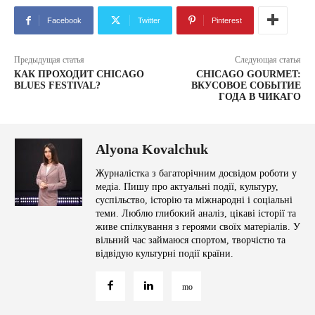
Facebook
Twitter
Pinterest
Предыдущая статья
Следующая статья
КАК ПРОХОДИТ CHICAGO
CHICAGO GOURMET:
BLUES FESTIVAL?
ВКУСОВОЕ СОБЫТИЕ
ГОДА В ЧИКАГО
Alyona Kovalchuk
Журналістка з багаторічним досвідом роботи у
медіа. Пишу про актуальні події, культуру,
суспільство, історію та міжнародні і соціальні
теми. Люблю глибокий аналіз, цікаві історії та
живе спілкування з героями своїх матеріалів. У
вільний час займаюся спортом, творчістю та
відвідую культурні події країни.