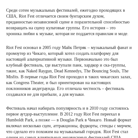
Среди сотен музыкальных фестивалей, ежегодно проходящих в
США, Riot Fest отличается своим бунтарским духом,
преданностью независимой сцене и поразительной способностью
возвращать на сцену культовые группы. Его история – это
хроника любви к музыке, которая не поддается правилам и моде.
Riot Fest основал в 2005 году Майк Петряк – музыкальный фанат и
промоутер из Чикаго, который хотел создать платформу для
настоящей альтернативной музыки. Первоначально это был
клубный фестиваль, где выступали панк, хардкор и ска-группы,
такие, как Naked Raygun, Dead Kennedys, The Bouncing Souls, The
Misfits. В первые годы Riot Fest проходил в таких чикагских залах,
как Congress Theater, и был ориентирован на настоящих
поклонников андеграунда. Его отличала честность – фестиваль
создавался не для прибыли, а для музыки.
Фестиваль начал набирать популярность и в 2010 году состоялось
первое аутдор-выступление. В 2012 году Riot Fest переехал в
Humboldt Park, а позже — в Douglas Park в Чикаго. Новый формат
включал несколько сцен, аттракционы, фудкорты, стенды с мерчем,
что сделало его похожим на музыкальный городок. Riot Fest стал
одним из самых влиятельных независимых фестивалей США,