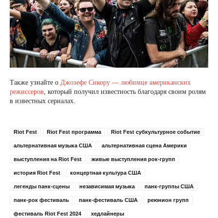
Также узнайте о
Джозефе Сикору — любимце американских
режиссеров
, который получил известность благодаря своим ролям
в известных сериалах.
Riot Fest
Riot Fest программа
Riot Fest субкультурное событие
альтернативная музыка США
альтернативная сцена Америки
выступления на Riot Fest
живые выступления рок-групп
история Riot Fest
концертная культура США
легенды панк-сцены
независимая музыка
панк-группы США
панк-рок фестиваль
панк-фестиваль США
реюнион групп
фестиваль Riot Fest 2024
хедлайнеры