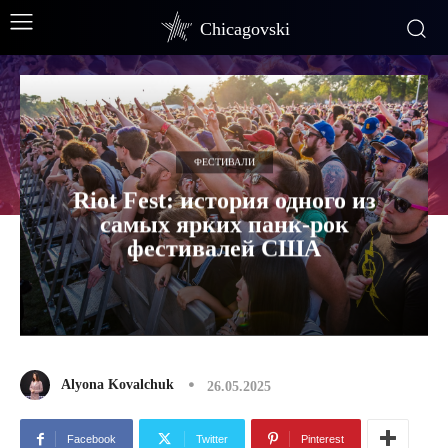
Chicagovski
ФЕСТИВАЛИ
Riot Fest: история одного из
самых ярких панк-рок
фестивалей США
Alyona Kovalchuk
26.05.2025
Facebook
Twitter
Pinterest