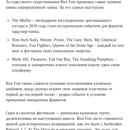
За годы своего существования Riot Fest принимал самые громкие
имена альтернативной сцены. На его сценах выступали:
The Misfits – легендарное воссоединение оригинального
состава в 2016 году стало историческим событием для фанатов
хард-кор-панка;
Nine Inch Nails, Weezer, Pixies, The Cure, Beck, My Chemical
Romance, Foo Fighters, Queens of the Stone Age – каждый из них
внес в фестиваль свою уникальную энергию;
Blink-182, Paramore, Fall Out Boy, The Smashing Pumpkins –
поппанк и альтернатива нового поколения нашли здесь свою
платформу.
Riot Fest также славится полными исполнениями культовых
альбомов, когда группы играют свои знаковые пластинки от
первой до последней песни – редкое событие в условиях
привычных концертных форматов.
Одна из визиток фестиваля — реюнионы культовых групп,
десятилетиями не выступавших вместе. Riot Fest часто становится
ареной для исторических возвращений, как это было с Jawbreaker,
Refused, L7, At The Drive-In и многими другими. Это шанс для