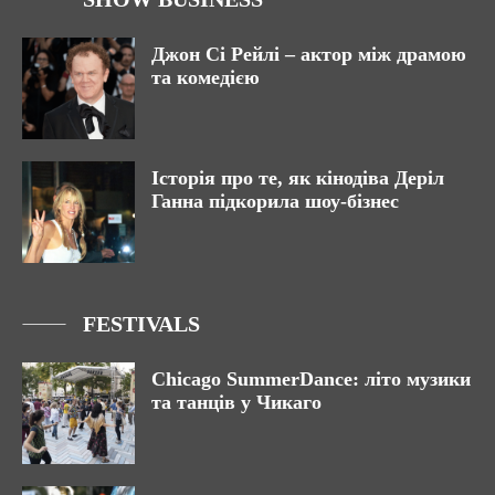
Джон Сі Рейлі – актор між драмою
та комедією
Історія про те, як кінодіва Деріл
Ганна підкорила шоу-бізнес
FESTIVALS
Chicago SummerDance: літо музики
та танців у Чикаго