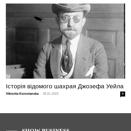
Історія відомого шахрая Джозефа Уейла
Viktoriia Korovianska
-
28.01.2023
0
SHOW BUSINESS