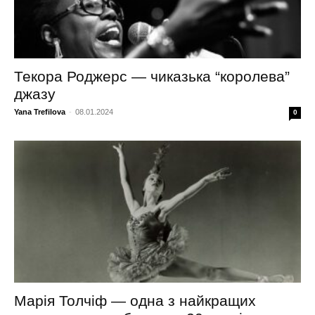
Текора Роджерс — чиказька “королева”
джазу
Yana Trefilova
-
08.01.2024
0
Марія Толчіф — одна з найкращих