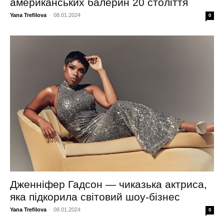
американських балерин 20 століття
Yana Trefilova
-
08.01.2024
0
Дженніфер Гадсон — чиказька актриса,
яка підкорила світовий шоу-бізнес
Yana Trefilova
-
08.01.2024
0