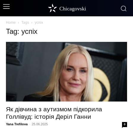
Chicagovski
Home
Tags
успіх
Tag: успіх
Як дівчина з аутизмом підкорила
Голлівуд: історія Деріл Ганни
Yana Trefilova
-
25.06.2025
0