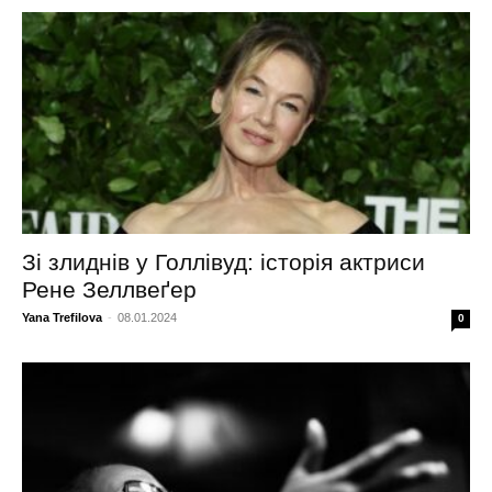
Зі злиднів у Голлівуд: історія актриси
Рене Зеллвеґер
Yana Trefilova
-
08.01.2024
0