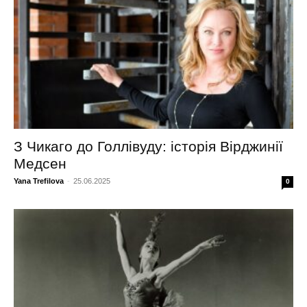
З Чикаго до Голлівуду: історія Вірджинії
Медсен
Yana Trefilova
-
25.06.2025
0