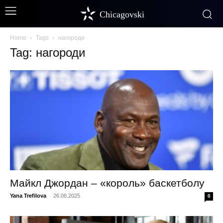
Chicagovski
Home
Tags
нагороди
Tag: нагороди
Майкл Джордан – «король» баскетболу
Yana Trefilova
-
26.06.2025
0