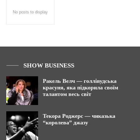
No posts to display
SHOW BUSINESS
Ракель Велч — голлівудська
красуня, яка підкорила своїм
талантом весь світ
Текора Роджерс — чиказька
“королева” джазу