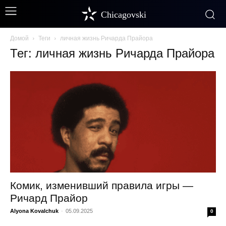
Chicagovski
Домой
Теги
личная жизнь Ричарда Прайора
Тег: личная жизнь Ричарда Прайора
Комик, изменивший правила игры —
Ричард Прайор
Alyona Kovalchuk
-
05.09.2025
0