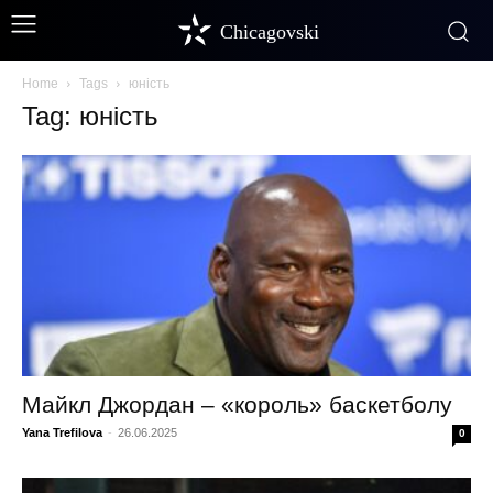
Chicagovski
Home
Tags
юність
Tag: юність
Майкл Джордан – «король» баскетболу
Yana Trefilova
-
26.06.2025
0