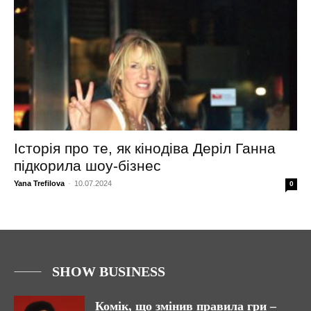
Історія про те, як кінодіва Деріл Ганна
підкорила шоу-бізнес
Yana Trefilova
-
10.07.2024
0
SHOW BUSINESS
Комік, що змінив правила гри –