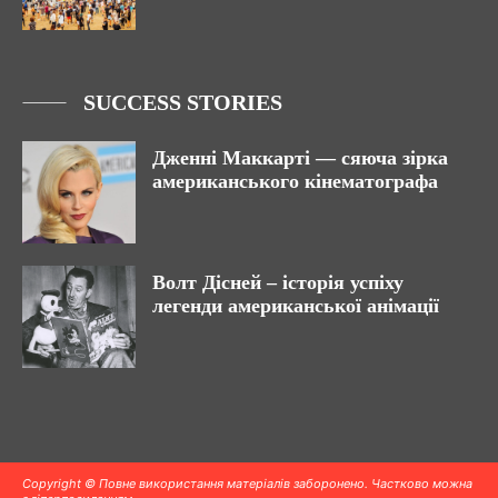
SUCCESS STORIES
Дженні Маккарті — сяюча зірка
американського кінематографа
Волт Дісней – історія успіху
легенди американської анімації
Copyright © Повне використання матеріалів заборонено. Частково можна