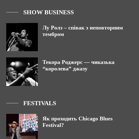
SHOW BUSINESS
Лу Ролз – співак з неповторним
тембром
Текора Роджерс — чиказька
“королева” джазу
FESTIVALS
Як проходить Chicago Blues
Festival?