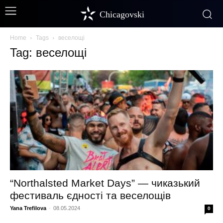
Chicagovski
Home
Tags
веселощі
Tag: веселощі
“Northalsted Market Days” — чиказький
фестиваль єдності та веселощів
Yana Trefilova
-
08.05.2024
0