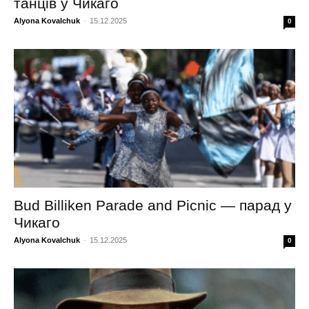
танців у Чикаго
Alyona Kovalchuk
-
15.12.2025
0
Bud Billiken Parade and Picnic — парад у
Чикаго
Alyona Kovalchuk
-
15.12.2025
0