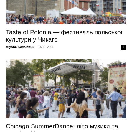
Taste of Polonia — фестиваль польської
культури у Чикаго
Alyona Kovalchuk
-
15.12.2025
0
Chicago SummerDance: літо музики та