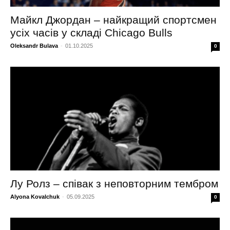
Майкл Джордан – найкращий спортсмен
усіх часів у складі Chicago Bulls
Oleksandr Bulava
-
01.10.2025
0
Лу Ролз – співак з неповторним тембром
Alyona Kovalchuk
-
05.09.2025
0