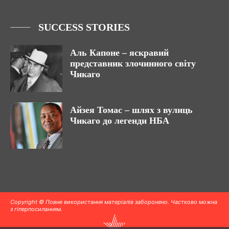
SUCCESS STORIES
Аль Капоне – яскравий
представник злочинного світу
Чикаго
Айзея Томас – шлях з вулиць
Чикаго до легенди НБА
Copyright © Повне використання матеріалів заборонено. Частково можна
з гіперпосиланням.