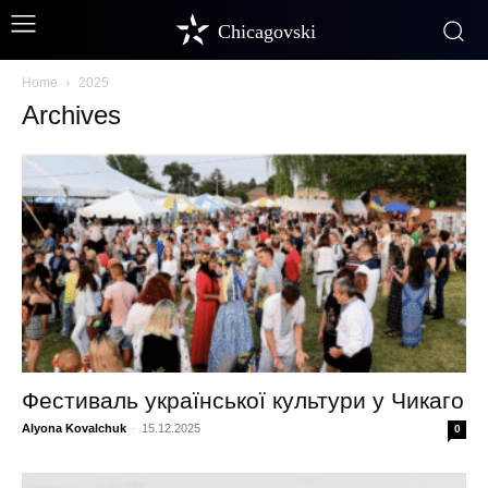
Chicagovski
Home
2025
Archives
Фестиваль української культури у Чикаго
Alyona Kovalchuk
-
15.12.2025
0