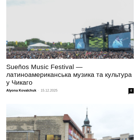
Sueños Music Festival —
латиноамериканська музика та культура
у Чикаго
Alyona Kovalchuk
-
15.12.2025
0