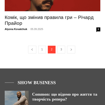
Комік, що змінив правила гри – Річард
Прайор
Alyona Kovalchuk
-
05.09.2025
0
1
2
3
SHOW BUSINESS
Common: що відомо про життя та
творчість репера?