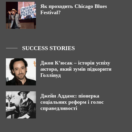
Як проходить Chicago Blues
Festival?
SUCCESS STORIES
Джон К’юсак – історія успіху
актора, який зумів підкорити
Голлівуд
Джейн Аддамс: піонерка
соціальних реформ і голос
справедливості