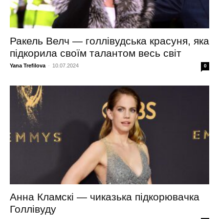
Ракель Велч — голлівудська красуня, яка
підкорила своїм талантом весь світ
Yana Trefilova
-
10.07.2024
0
Анна Кламскі — чиказька підкорювачка
Голлівуду