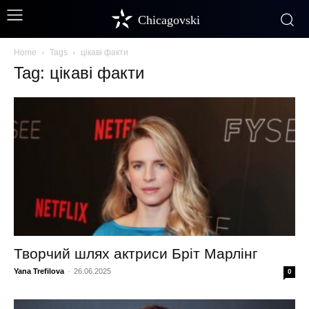
Chicagovski
Home
Tags
цікаві факти
Tag: цікаві факти
Творчий шлях актриси Бріт Марлінг
Yana Trefilova
-
26.06.2025
0