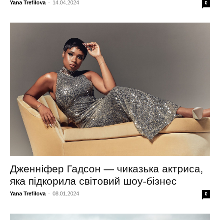
Yana Trefilova
-
14.04.2024
0
Дженніфер Гадсон — чиказька актриса,
яка підкорила світовий шоу-бізнес
Yana Trefilova
-
08.01.2024
0