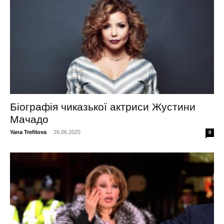
Біографія чиказької актриси Жустини
Мачадо
Yana Trefilova
-
26.06.2025
0