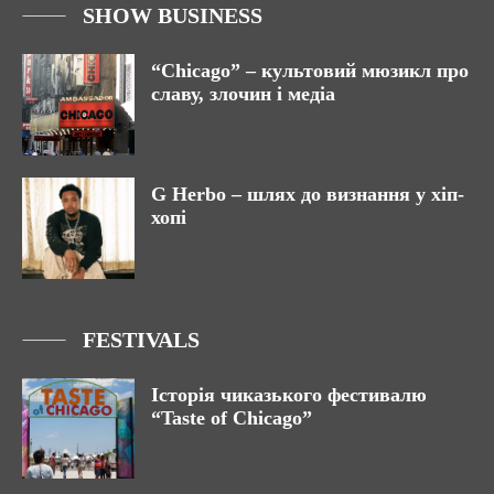
SHOW BUSINESS
“Chicago” – культовий мюзикл про
славу, злочин і медіа
G Herbo – шлях до визнання у хіп-
хопі
FESTIVALS
Історія чиказького фестивалю
“Taste of Chicago”