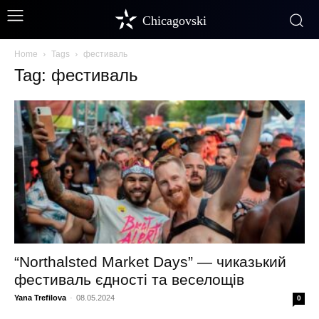
Chicagovski
Home
Tags
фестиваль
Tag: фестиваль
“Northalsted Market Days” — чиказький
фестиваль єдності та веселощів
Yana Trefilova
-
08.05.2024
0