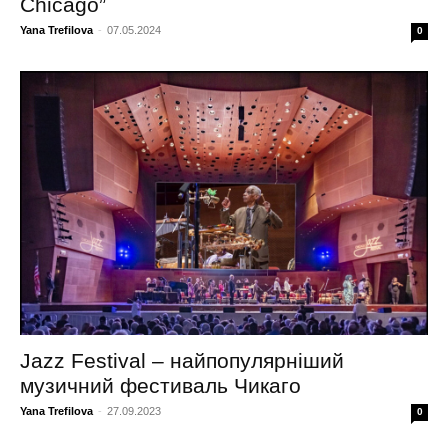
Chicago”
Yana Trefilova
-
07.05.2024
0
Jazz Festival – найпопулярніший
музичний фестиваль Чикаго
Yana Trefilova
-
27.09.2023
0