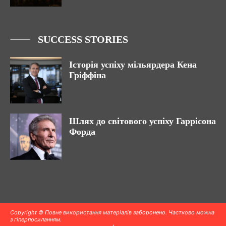
SUCCESS STORIES
Історія успіху мільярдера Кена
Гріффіна
Шлях до світового успіху Гаррісона
Форда
Copyright © Повне використання матеріалів заборонено. Частково можна
з гіперпосиланням.