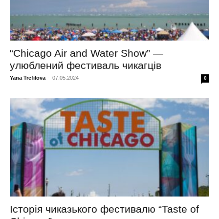
“Chicago Air and Water Show” —
улюблений фестиваль чикагців
Yana Trefilova
-
07.05.2024
0
Історія чиказького фестивалю “Taste of