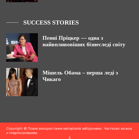
SUCCESS STORIES
Пенні Пріцкер — одна з
найвпливовіших бізнеследі світу
Мішель Обама – перша леді з
Чикаго
Copyright © Повне використання матеріалів заборонено. Частково можна
з гіперпосиланням.