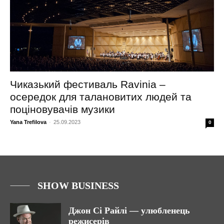
Чиказький фестиваль Ravinia –
осередок для талановитих людей та
поціновувачів музики
Yana Trefilova
-
25.09.2023
0
SHOW BUSINESS
Джон Сі Райлі — улюбленець
режисерів